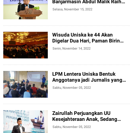
Banjarmasin Abdul Malik Raih
Gelar ASEAN Engineering
Selasa, November 15, 2022
Wisuda Uniska ke 44 Akan
Digelar Dua Hari, Paman Birin
Mau Datang
Senin, November 14, 2022
LPM Lentera Uniska Bentuk
Anggotanya jadi Jurnalis yang
Idealis
Sabtu, November 05, 2022
Zairullah Perjuangkan UU
Kesejahteraan Anak, Sedang
Dibahas di DPR RI
Sabtu, November 05, 2022