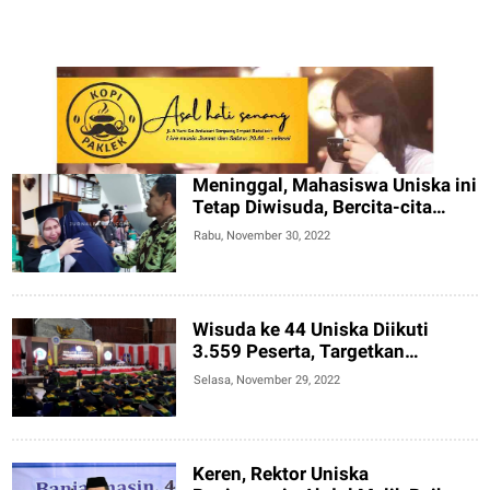
Meninggal, Mahasiswa Uniska ini
Tetap Diwisuda, Bercita-cita
Berangkatkan Orang Tuanya Haji
Rabu, November 30, 2022
Wisuda ke 44 Uniska Diikuti
3.559 Peserta, Targetkan
Akreditasi Internasional
Selasa, November 29, 2022
Keren, Rektor Uniska