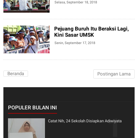
Bisa Beli Beras Ditolak
Selasa, September 18, 2018
Puskesmas
Pejuang Buruh Itu Beraksi Lagi,
Kini Sasar UMSK
Senin, September 17, 2018
Beranda
Postingan Lama
POPULER BULAN INI
Catat Nih, 24 Sekolah Disiapkan Adiwiyata