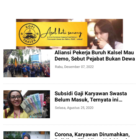
Aliansi Pekerja Buruh Kalsel Mau
Demo, Sebut Pejabat Bukan Dewa
Rabu, Desember 07, 2022
Subsidi Gaji Karyawan Swasta
Belum Masuk, Ternyata ini
Penyebabnya...
Selasa, Agustus 25, 2020
Corona, Karyawan Dirumahkan,