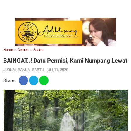
Home
›
Cerpen
›
Sastra
BAINGAT..! Datu Permisi, Kami Numpang Lewat
JURNAL BANUA
SABTU, JULI 11, 2020
Share: