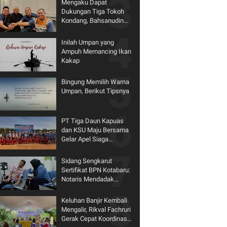
Mengaku Dapat
Dukungan Tiga Tokoh
Kondang, Bahsanudin
Siap Bertarung di
Pilkada Tanbu
Inilah Umpan yang
Ampuh Memancing Ikan
Kakap
Bingung Memilih Warna
Umpan, Berikut Tipsnya
PT Tiga Daun Kapuas
dan KSU Maju Bersama
Gelar Apel Siaga
Karhutla 2026
Sidang Sengkarut
Sertifikat BPN Kotabaru:
Notaris Mendadak
Mundur dari Kursi Saksi
Keluhan Banjir Kembali
Mengalir, Rikval Fachruri
Gerak Cepat Koordinasi