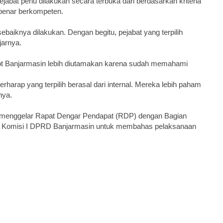
jabat perlu dilakukan secara terbuka dan berdasarkan kriteria
r-benar berkompeten.
aiknya dilakukan. Dengan begitu, pejabat yang terpilih
jarnya.
emkot Banjarmasin lebih diutamakan karena sudah memahami
erharap yang terpilih berasal dari internal. Mereka lebih paham
nya.
 menggelar Rapat Dengar Pendapat (RDP) dengan Bagian
rja Komisi I DPRD Banjarmasin untuk membahas pelaksanaan