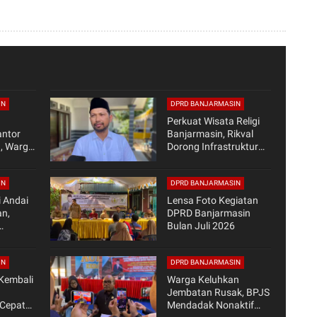
IN
DPRD BANJARMASIN
Perkuat Wisata Religi
antor
Banjarmasin, Rikval
, Warga
Dorong Infrastruktur
nta
Terintegrasi di
gera
Kawasan Guru Zuhdi
IN
DPRD BANJARMASIN
 Andai
Lensa Foto Kegiatan
n,
DPRD Banjarmasin
Bulan Juli 2026
han
jir
n
IN
DPRD BANJARMASIN
 Kembali
Warga Keluhkan
Jembatan Rusak, BPJS
 Cepat
Mendadak Nonaktif