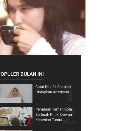
POPULER BULAN INI
Catat Nih, 24 Sekolah
Disiapkan Adiwiyata
Penataan Taman Kota
Berbuah Kritik, Dewan
Kesenian Tuntut
Penghormatan terhadap
Warisan Seni