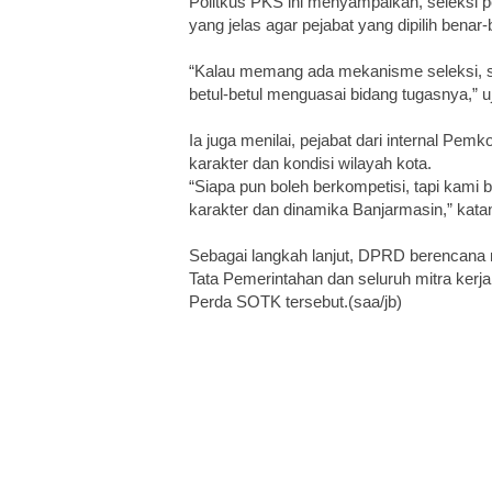
Politkus PKS ini menyampaikan, seleksi pe
yang jelas agar pejabat yang dipilih bena
“Kalau memang ada mekanisme seleksi, seb
betul-betul menguasai bidang tugasnya,” u
Ia juga menilai, pejabat dari internal P
karakter dan kondisi wilayah kota.
“Siapa pun boleh berkompetisi, tapi kami b
karakter dan dinamika Banjarmasin,” kata
Sebagai langkah lanjut, DPRD berencana
Tata Pemerintahan dan seluruh mitra ke
Perda SOTK tersebut.(saa/jb)