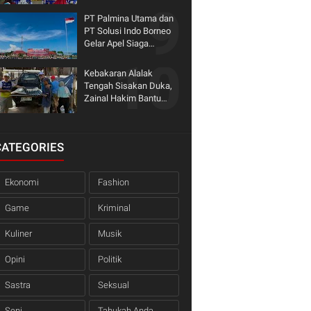
dengan Dinas
PT Palmina Utama dan
PT Solusi Indo Borneo
Gelar Apel Siaga
Karhutla 2026, Serahkan
Bantuan Fire Pump
Kebakaran Alalak
untuk KTPA Binaan
Tengah Sisakan Duka,
Zainal Hakim Bantu
Korban Bangun Kembali
Harapan
CATEGORIES
Ekonomi
Fashion
Game
Kriminal
Kuliner
Musik
Opini
Politik
Sastra
Seksual
Seni
Tahukah Anda