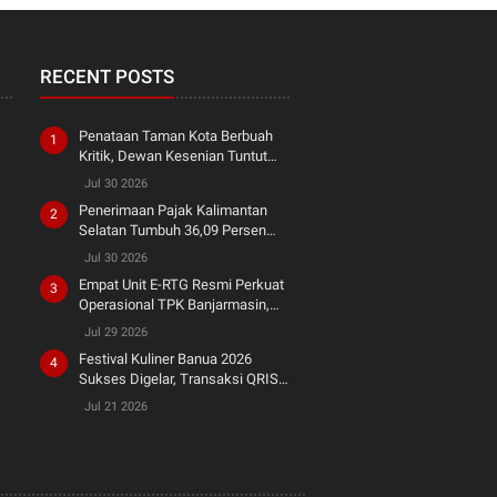
RECENT POSTS
Penataan Taman Kota Berbuah
Kritik, Dewan Kesenian Tuntut
Penghormatan terhadap Warisan
Jul 30 2026
Seni
Penerimaan Pajak Kalimantan
Selatan Tumbuh 36,09 Persen
hingga Semester I 2026
Jul 30 2026
Empat Unit E-RTG Resmi Perkuat
Operasional TPK Banjarmasin,
Tingkatkan Produktivitas Bongkar
Jul 29 2026
Muat dan Dukung Green Port
Festival Kuliner Banua 2026
Sukses Digelar, Transaksi QRIS
Tembus Rp200 Juta
Jul 21 2026