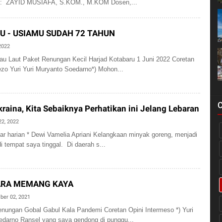
leh: ZAYID MUSIAFA, S.KOM., M.KOM Dosen,...
U - USIAMU SUDAH 72 TAHUN
2022
au Laut Paket Renungan Kecil Harjad Kotabaru 1 Juni 2022 Coretan
ezo Yuri Yuri Muryanto Soedarno*) Mohon...
kraina, Kita Sebaiknya Perhatikan ini Jelang Lebaran
22, 2022
r harian * Dewi Vamelia Apriani Kelangkaan minyak goreng, menjadi
di tempat saya tinggal. Di daerah s...
RA MEMANG KAYA
ber 02, 2021
nungan Gobal Gabul Kala Pandemi Coretan Opini Intermeso *) Yuri
darno Ransel yang saya gendong di punggu...