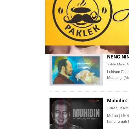
NENG NI
Sabtu, Maret 1
Lukisan Face
Metalurgi (M
Muhidin:
Selasa, Desem
Muhidi | DE
tamu rumah H