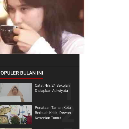
POPULER BULAN INI
Catat Nih, 24 Sekolah
Disiapkan Adiwiyata
Penataan Taman Kota
Berbuah Kritik, Dewan
Kesenian Tuntut
Penghormatan terhadap
Warisan Seni