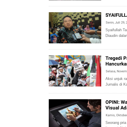
SYAIFULL
Senin, Juli 29,
Syaifullah T
Diaudin dala
Tregedi P
Hancurka
Selasa, Novem
Aksi unjuk ra
Jurnalis di K
OPINI: Wa
Visual Ad
Kamis, Oktober
Seorang pria