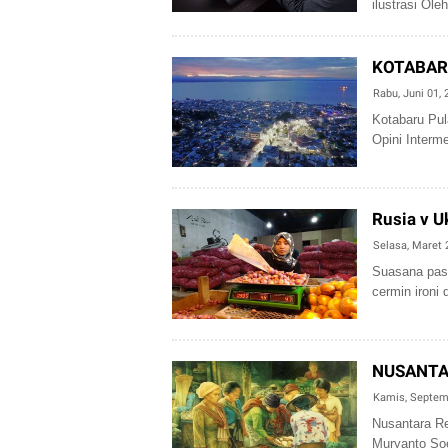
ilustrasi O
KOTABAR
Rabu, Juni 01, 
Kotabaru Pul
Opini Interm
Rusia v U
Selasa, Maret 
Suasana pasa
cermin ironi 
NUSANTA
Kamis, Septem
Nusantara Re
Muryanto Soe