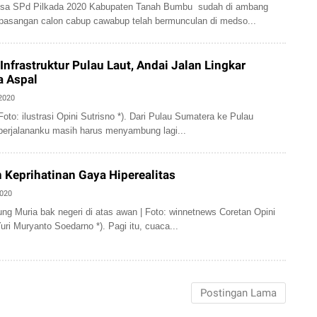
a SPd Pilkada 2020 Kabupaten Tanah Bumbu sudah di ambang
pasangan calon cabup cawabup telah bermunculan di medso...
nfrastruktur Pulau Laut, Andai Jalan Lingkar
 Aspal
 2020
Foto: ilustrasi Opini Sutrisno *). Dari Pulau Sumatera ke Pulau
perjalananku masih harus menyambung lagi...
Keprihatinan Gaya Hiperealitas
2020
g Muria bak negeri di atas awan | Foto: winnetnews Coretan Opini
uri Muryanto Soedarno *). Pagi itu, cuaca...
Postingan Lama