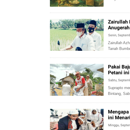
Zairullah
Anugerah
Senin, Septemb
Zairullah Az
Tanah Bumbu 
Pakai Baj
Petani ini
Sabtu, Septemb
Suprapto men
Bintang, Sab
Mengapa 
ini Menar
Minggu, Septe