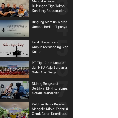
Mengaku Dapat
Dukungan Tiga Tokoh
Kondang, Bahsanudin
Siap Bertarung di
Pilkada Tanbu
Bingung Memilih Warna
Umpan, Berikut Tipsnya
Inilah Umpan yang
Ampuh Memancing Ikan
Kakap
PT Tiga Daun Kapuas
dan KSU Maju Bersama
Gelar Apel Siaga
Karhutla 2026
Sidang Sengkarut
Sertifikat BPN Kotabaru:
Notaris Mendadak
Mundur dari Kursi Saksi
Keluhan Banjir Kembali
Mengalir, Rikval Fachruri
Gerak Cepat Koordinasi