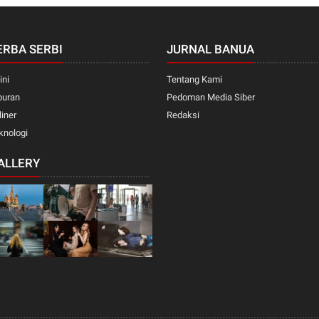
ERBA SERBI
JURNAL BANUA
ini
Tentang Kami
buran
Pedoman Media Siber
liner
Redaksi
knologi
ALLERY