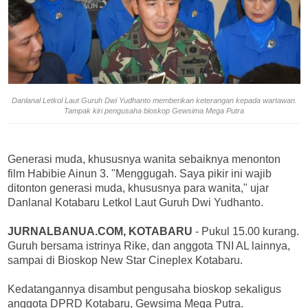
Danlanal Letkol Laut Guruh Dwi Yudhanto memberikan keterangan kepada wartawan.
Tampak kiri pengusaha bioskop Gewsima Mega Putra
Generasi muda, khususnya wanita sebaiknya menonton
film Habibie Ainun 3. "Menggugah. Saya pikir ini wajib
ditonton generasi muda, khususnya para wanita," ujar
Danlanal Kotabaru Letkol Laut Guruh Dwi Yudhanto.
JURNALBANUA.COM, KOTABARU
- Pukul 15.00 kurang.
Guruh bersama istrinya Rike, dan anggota TNI AL lainnya,
sampai di Bioskop New Star Cineplex Kotabaru.
Kedatangannya disambut pengusaha bioskop sekaligus
anggota DPRD Kotabaru, Gewsima Mega Putra.