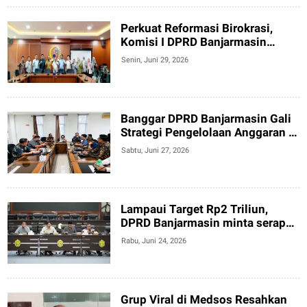
Perkuat Reformasi Birokrasi,
Komisi I DPRD Banjarmasin
Kunjungi DPRD Kota Bogor
Senin, Juni 29, 2026
Banggar DPRD Banjarmasin Gali
Strategi Pengelolaan Anggaran di
Yogyakarta
Sabtu, Juni 27, 2026
Lampaui Target Rp2 Triliun,
DPRD Banjarmasin minta serapan
Anggaran Lebih Maksimal
Rabu, Juni 24, 2026
Grup Viral di Medsos Resahkan