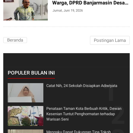
Warga, DPRD Banjarmasin Desak
Penelusuran Admin
Jumat, Juni 19, 2026
Beranda
Postingan Lama
POPULER BULAN INI
Catat Nih, 24 Sekolah Disiapkan Adiwiyata
Penataan Taman Kota Berbuah Kritik, Dewan
Kesenian Tuntut Penghormatan terhadap
Warisan Seni
Mengaku Dapat Dukungan Tiga Tokoh