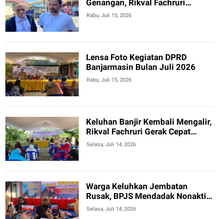
Genangan, Rikval Fachruri
Tampung Keluhan Warga soal
Rabu, Juli 15, 2026
Banjir hingga Layanan Kesehatan
Lensa Foto Kegiatan DPRD
Banjarmasin Bulan Juli 2026
Rabu, Juli 15, 2026
Keluhan Banjir Kembali Mengalir,
Rikval Fachruri Gerak Cepat
Koordinasi dengan Dinas
Selasa, Juli 14, 2026
Warga Keluhkan Jembatan
Rusak, BPJS Mendadak Nonaktif
dan Anak Putus Sekolah
Selasa, Juli 14, 2026