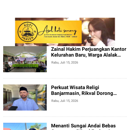
Zainal Hakim Perjuangkan Kantor
Kelurahan Baru, Warga Alalak
Utara Minta Akses Jalan Segera
Rabu, Juli 15, 2026
Diperbaiki
Perkuat Wisata Religi
Banjarmasin, Rikval Dorong
Infrastruktur Terintegrasi di
Rabu, Juli 15, 2026
Kawasan Guru Zuhdi
Menanti Sungai Andai Bebas