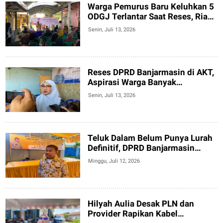
Warga Pemurus Baru Keluhkan 5
ODGJ Terlantar Saat Reses, Rian
Zulfikar Dorong Solusi Lintas
Senin, Juli 13, 2026
Instansi
Reses DPRD Banjarmasin di AKT,
Aspirasi Warga Banyak
Terealisasi
Senin, Juli 13, 2026
Teluk Dalam Belum Punya Lurah
Definitif, DPRD Banjarmasin
Minta Pemkot Segera Isi Jabatan
Minggu, Juli 12, 2026
Hilyah Aulia Desak PLN dan
Provider Rapikan Kabel