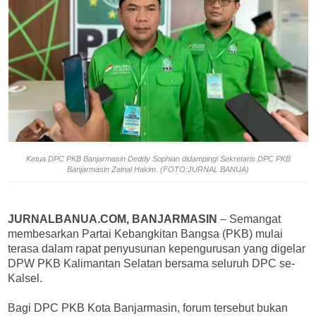
Ketua DPC PKB Banjarmasin Deddy Sophian didampingi Sekretaris DPC PKB
Banjarmasin Zainal Hakim. (FOTO:JURNAL BANUA)
JURNALBANUA.COM, BANJARMASIN
– Semangat
membesarkan Partai Kebangkitan Bangsa (PKB) mulai
terasa dalam rapat penyusunan kepengurusan yang digelar
DPW PKB Kalimantan Selatan bersama seluruh DPC se-
Kalsel.
Bagi DPC PKB Kota Banjarmasin, forum tersebut bukan