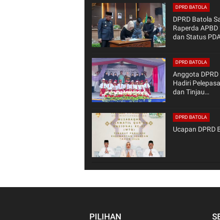
DPRD BATOLA
DPRD Batola S
Raperda APBD
dan Status PD
DPRD BATOLA
Anggota DPRD 
Hadiri Pelepas
dan Tinjau
Pembangunan Si
Tabukan
DPRD BATOLA
Ucapan DPRD B
PILIHAN
S