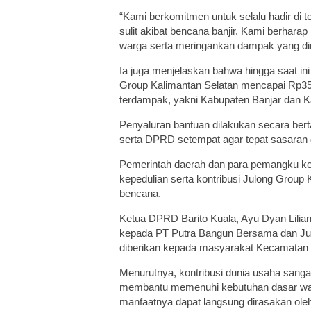
“Kami berkomitmen untuk selalu hadir di 
sulit akibat bencana banjir. Kami berhar
warga serta meringankan dampak yang dir
Ia juga menjelaskan bahwa hingga saat ini
Group Kalimantan Selatan mencapai Rp355 
terdampak, yakni Kabupaten Banjar dan K
Penyaluran bantuan dilakukan secara bert
serta DPRD setempat agar tepat sasaran d
Pemerintah daerah dan para pemangku ke
kepedulian serta kontribusi Julong Grou
bencana.
Ketua DPRD Barito Kuala, Ayu Dyan Lilia
kepada PT Putra Bangun Bersama dan Jul
diberikan kepada masyarakat Kecamatan
Menurutnya, kontribusi dunia usaha sanga
membantu memenuhi kebutuhan dasar warga
manfaatnya dapat langsung dirasakan ole