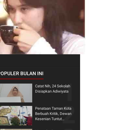
POPULER BULAN INI
Catat Nih, 24 Sekolah
Disiapkan Adiwiyata
Penataan Taman Kota
Berbuah Kritik, Dewan
Kesenian Tuntut
Penghormatan terhadap
Warisan Seni