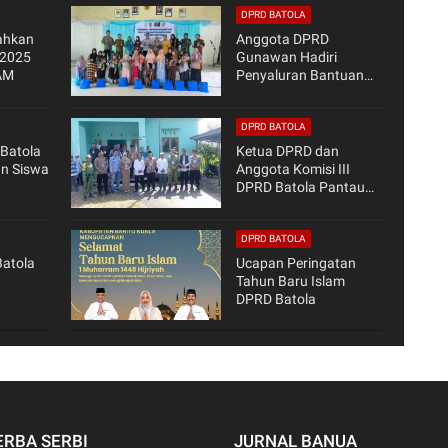
DPRD BATOLA
ahkan
Anggota DPRD
 2025
Gunawan Hadiri
AM
Penyaluran Bantuan
Cegah Stunting
DPRD BATOLA
Batola
Ketua DPRD dan
an Siswa
Anggota Komisi III
DPRD Batola Pantau
ring di
Pilkades Serentak di 25
Desa
DPRD BATOLA
atola
Ucapan Peringatan
Tahun Baru Islam
DPRD Batola
ERBA SERBI
JURNAL BANUA