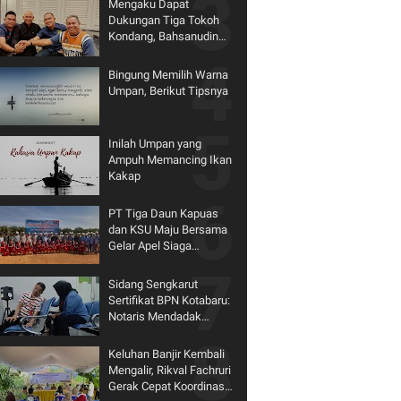
Mengaku Dapat
Dukungan Tiga Tokoh
Kondang, Bahsanudin
Siap Bertarung di
Pilkada Tanbu
Bingung Memilih Warna
Umpan, Berikut Tipsnya
Inilah Umpan yang
Ampuh Memancing Ikan
Kakap
PT Tiga Daun Kapuas
dan KSU Maju Bersama
Gelar Apel Siaga
Karhutla 2026
Sidang Sengkarut
Sertifikat BPN Kotabaru:
Notaris Mendadak
Mundur dari Kursi Saksi
Keluhan Banjir Kembali
Mengalir, Rikval Fachruri
Gerak Cepat Koordinasi