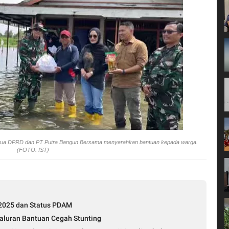
etua DPRD dan PT Putra Bangun Bersama menyerahkan bantuan kepada warga.
(FOTO: IST)
2025 dan Status PDAM
luran Bantuan Cegah Stunting