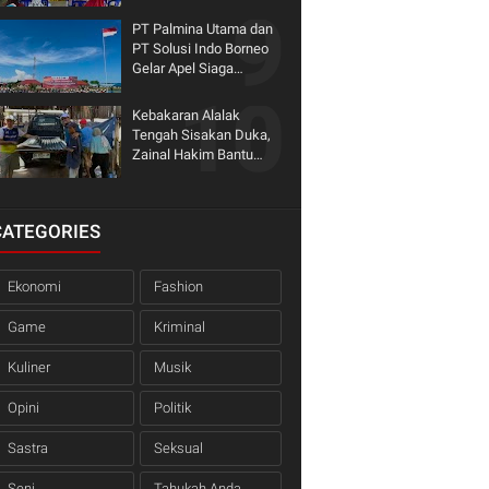
dengan Dinas
PT Palmina Utama dan
PT Solusi Indo Borneo
Gelar Apel Siaga
Karhutla 2026, Serahkan
Bantuan Fire Pump
Kebakaran Alalak
untuk KTPA Binaan
Tengah Sisakan Duka,
Zainal Hakim Bantu
Korban Bangun Kembali
Harapan
CATEGORIES
Ekonomi
Fashion
Game
Kriminal
Kuliner
Musik
Opini
Politik
Sastra
Seksual
Seni
Tahukah Anda