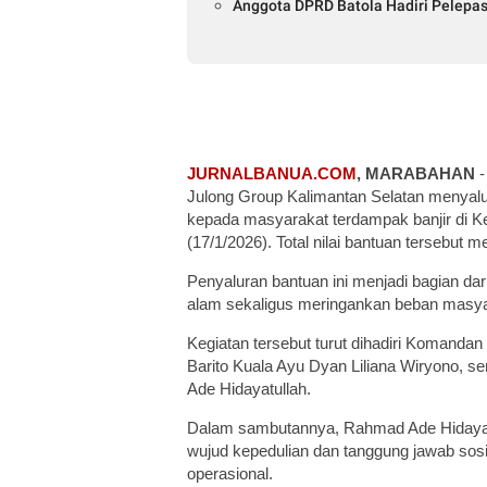
Anggota DPRD Batola Hadiri Pelepas
JURNALBANUA.COM
, MARABAHAN
-
Julong Group Kalimantan Selatan menyal
kepada masyarakat terdampak banjir di K
(17/1/2026). Total nilai bantuan tersebut 
Penyaluran bantuan ini menjadi bagian d
alam sekaligus meringankan beban masyar
Kegiatan tersebut turut dihadiri Komanda
Barito Kuala Ayu Dyan Liliana Wiryono, s
Ade Hidayatullah.
Dalam sambutannya, Rahmad Ade Hidayat
wujud kepedulian dan tanggung jawab sosi
operasional.