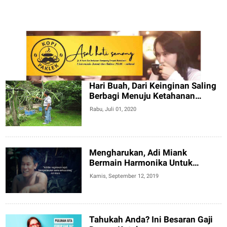
Hari Buah, Dari Keinginan Saling
Berbagi Menuju Ketahanan
Pangan Nusantara
Rabu, Juli 01, 2020
Mengharukan, Adi Miank
Bermain Harmonika Untuk
Habibie
Kamis, September 12, 2019
Tahukah Anda? Ini Besaran Gaji