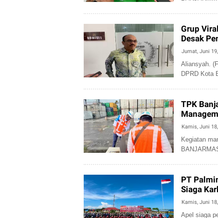
Grup Vir
Desak Pe
Jumat, Juni 19
Aliansyah.
DPRD Kota Ba
TPK Banja
Manageme
Terminal
Kamis, Juni 18
Kegiatan ma
BANJARMASIN
PT Palmin
Siaga Kar
KTPA Bin
Kamis, Juni 18
Apel siaga p