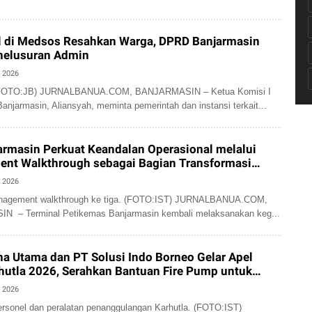
al di Medsos Resahkan Warga, DPRD Banjarmasin
nelusuran Admin
, 2026
 (FOTO:JB) JURNALBANUA.COM, BANJARMASIN – Ketua Komisi I
njarmasin, Aliansyah, meminta pemerintah dan instansi terkait...
rmasin Perkuat Keandalan Operasional melalui
nt Walkthrough sebagai Bagian Transformasi
, 2026
nagement walkthrough ke tiga. (FOTO:IST) JURNALBANUA.COM,
 – Terminal Petikemas Banjarmasin kembali melaksanakan keg...
a Utama dan PT Solusi Indo Borneo Gelar Apel
hutla 2026, Serahkan Bantuan Fire Pump untuk
aan
, 2026
ersonel dan peralatan penanggulangan Karhutla. (FOTO:IST)