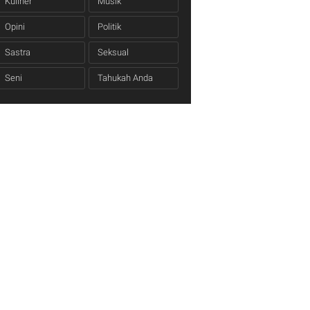
Kuliner
Musik
Opini
Politik
Sastra
Seksual
Seni
Tahukah Anda