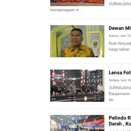
JURNALBANU
kesiapsiagaan m...
Dewan Min
Kamis, Juni 18
Rudi Heriy
harga bahan 
Lensa Fot
Selasa, Juni 16
JURNALBANU
Banjarmasin 
da...
Pelindo R
Darah , 