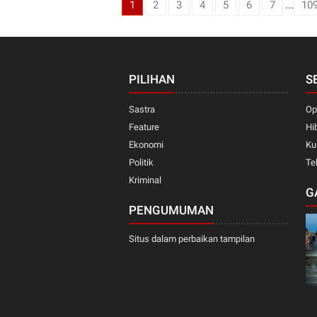
1
2
3
4
5
6
7
...
10
PILIHAN
S
Sastra
Op
Feature
Hi
Ekonomi
Ku
Politik
Te
Kriminal
G
PENGUMUMAN
Situs dalam perbaikan tampilan