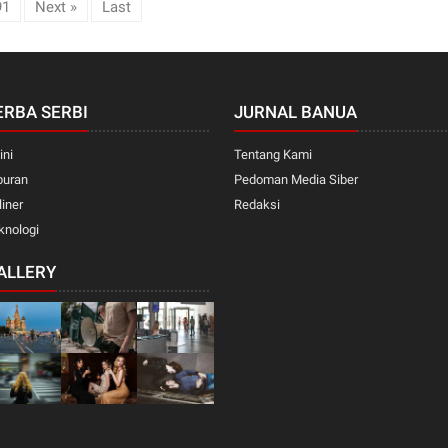
91
Next »
Last
ERBA SERBI
JURNAL BANUA
ini
Tentang Kami
buran
Pedoman Media Siber
liner
Redaksi
knologi
ALLERY