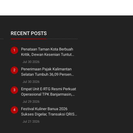
RECENT POSTS
Penataan Taman Kota Berbuah
Kritik, Dewan Kesenian Tuntut
Penghormatan terhadap Warisan
Jul 30 2026
Seni
Penerimaan Pajak Kalimantan
Selatan Tumbuh 36,09 Persen
hingga Semester I 2026
Jul 30 2026
Empat Unit E-RTG Resmi Perkuat
Operasional TPK Banjarmasin,
Tingkatkan Produktivitas Bongkar
Jul 29 2026
Muat dan Dukung Green Port
Festival Kuliner Banua 2026
Sukses Digelar, Transaksi QRIS
Tembus Rp200 Juta
Jul 21 2026