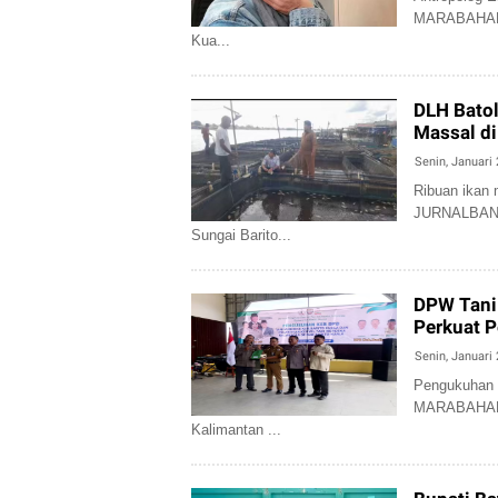
MARABAHAN -
Kua...
DLH Bato
Massal di
Senin, Januari 
Ribuan ikan 
JURNALBANU
Sungai Barito...
DPW Tani 
Perkuat 
Senin, Januari 
Pengukuhan
MARABAHAN -
Kalimantan ...