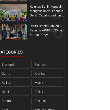
Karhutla 2026, Serahkan
Bantuan Fire Pump
Keluhan Banjir Kembali
untuk KTPA Binaan
Mengalir, Rikval Fachruri
Gerak Cepat Koordinasi
dengan Dinas
DPRD Batola Sahkan
Raperda APBD 2025 dan
Status PDAM
CATEGORIES
Ekonomi
Fashion
Game
Kriminal
Kuliner
Musik
Opini
Politik
Sastra
Seksual
Seni
Tahukah Anda