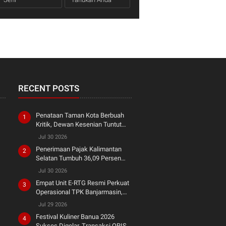
RECENT POSTS
Penataan Taman Kota Berbuah
Kritik, Dewan Kesenian Tuntut
Penghormatan terhadap Warisan
Jul 30 2026
Seni
Penerimaan Pajak Kalimantan
Selatan Tumbuh 36,09 Persen
hingga Semester I 2026
Jul 30 2026
Empat Unit E-RTG Resmi Perkuat
Operasional TPK Banjarmasin,
Tingkatkan Produktivitas Bongkar
Jul 29 2026
Muat dan Dukung Green Port
Festival Kuliner Banua 2026
Sukses Digelar, Transaksi QRIS