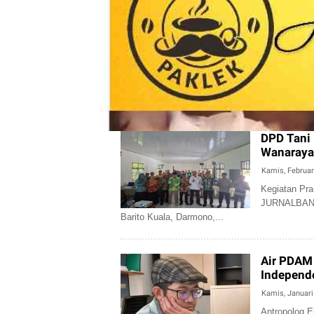
DPD Tani 
Wanaraya
Kamis, Februar
Kegiatan Pr
JURNALBANU
Barito Kuala, Darmono,...
Air PDAM 
Independ
Kamis, Januari
Antropolog 