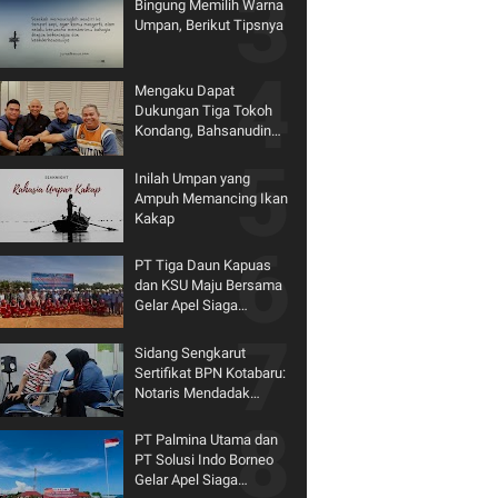
Bingung Memilih Warna
Umpan, Berikut Tipsnya
Mengaku Dapat
Dukungan Tiga Tokoh
Kondang, Bahsanudin
Siap Bertarung di
Pilkada Tanbu
Inilah Umpan yang
Ampuh Memancing Ikan
Kakap
PT Tiga Daun Kapuas
dan KSU Maju Bersama
Gelar Apel Siaga
Karhutla 2026
Sidang Sengkarut
Sertifikat BPN Kotabaru:
Notaris Mendadak
Mundur dari Kursi Saksi
PT Palmina Utama dan
PT Solusi Indo Borneo
Gelar Apel Siaga