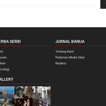
ERBA SERBI
JURNAL BANUA
ini
Tentang Kami
buran
Pedoman Media Siber
liner
Redaksi
knologi
ALLERY