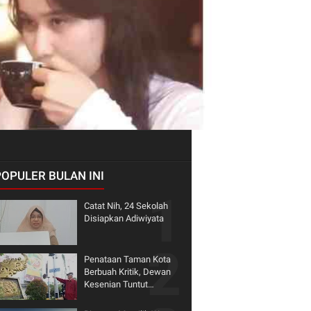
POPULER BULAN INI
Catat Nih, 24 Sekolah
Disiapkan Adiwiyata
Penataan Taman Kota
Berbuah Kritik, Dewan
Kesenian Tuntut
Penghormatan terhadap
Warisan Seni