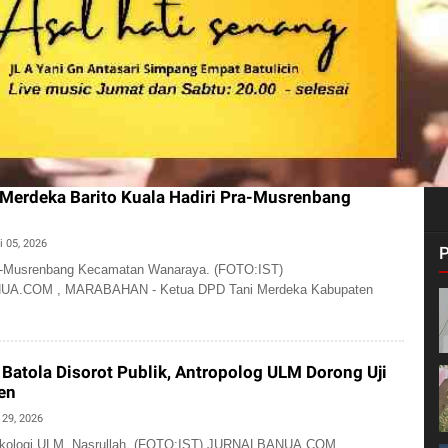
Merdeka Barito Kuala Hadiri Pra-Musrenbang
i 05, 2026
a-Musrenbang Kecamatan Wanaraya. (FOTO:IST)
A.COM , MARABAHAN - Ketua DPD Tani Merdeka Kabupaten
Batola Disorot Publik, Antropolog ULM Dorong Uji
en
 29, 2026
Ekologi ULM, Nasrullah. (FOTO:IST) JURNALBANUA.COM ,