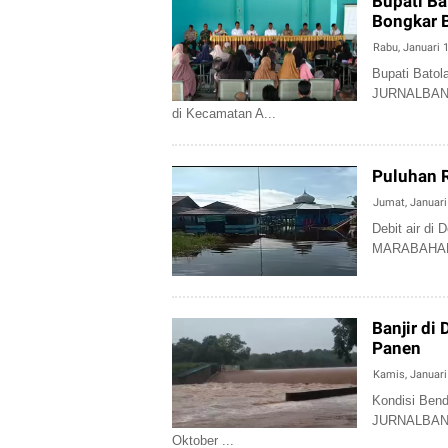
Bupati Ba
Bongkar 
Rabu, Januari 
Bupati Bato
JURNALBANU
di Kecamatan A...
Puluhan 
Jumat, Januari
Debit air d
MARABAHAN –
Banjir di
Panen
Kamis, Januari
Kondisi Bend
JURNALBANUA
Oktober ...