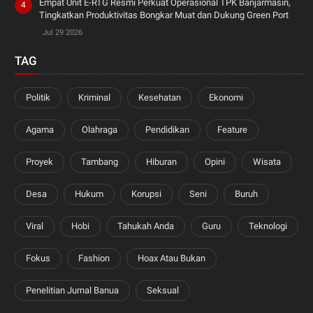
Empat Unit E-RTG Resmi Perkuat Operasional TPK Banjarmasin,
Tingkatkan Produktivitas Bongkar Muat dan Dukung Green Port
Jul 29 2026
TAG
Politik
Kriminal
Kesehatan
Ekonomi
Agama
Olahraga
Pendidikan
Feature
Proyek
Tambang
Hiburan
Opini
Wisata
Desa
Hukum
Korupsi
Seni
Buruh
Viral
Hobi
Tahukah Anda
Guru
Teknologi
Fokus
Fashion
Hoax Atau Bukan
Penelitian Jurnal Banua
Seksual