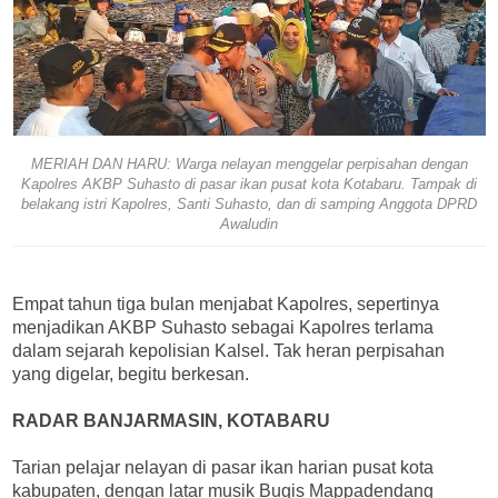
MERIAH DAN HARU: Warga nelayan menggelar perpisahan dengan
Kapolres AKBP Suhasto di pasar ikan pusat kota Kotabaru. Tampak di
belakang istri Kapolres, Santi Suhasto, dan di samping Anggota DPRD
Awaludin
Empat tahun tiga bulan menjabat Kapolres, sepertinya
menjadikan AKBP Suhasto sebagai Kapolres terlama
dalam sejarah kepolisian Kalsel. Tak heran perpisahan
yang digelar, begitu berkesan.
RADAR BANJARMASIN, KOTABARU
Tarian pelajar nelayan di pasar ikan harian pusat kota
kabupaten, dengan latar musik Bugis Mappadendang